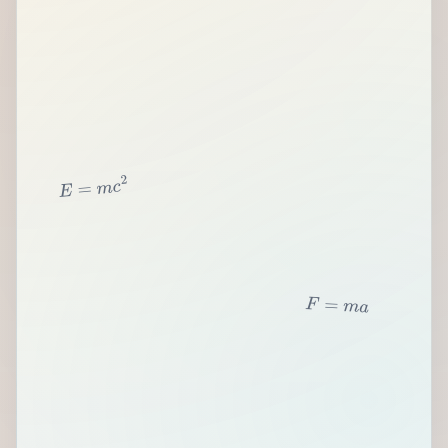
2
c
m
=
E
F
=
m
a