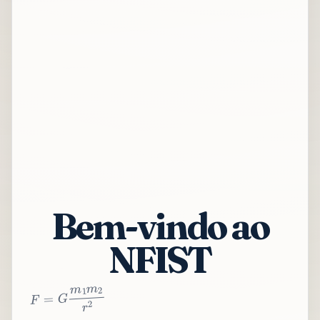
Bem-vindo ao
NFIST
2
r
2
m
1
m
G
=
F