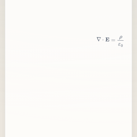
∇
⋅
E
=
ρ
ε
0