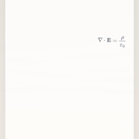
∇
⋅
E
=
ρ
ε
0