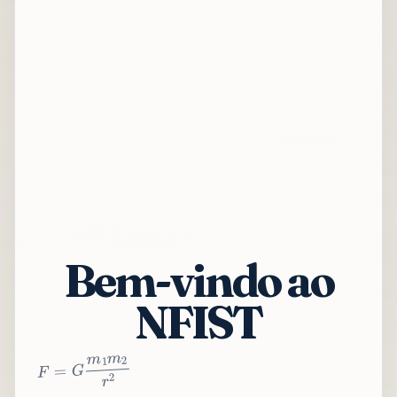
Bem-vindo ao
NFIST
2
r
2
m
1
m
G
=
F