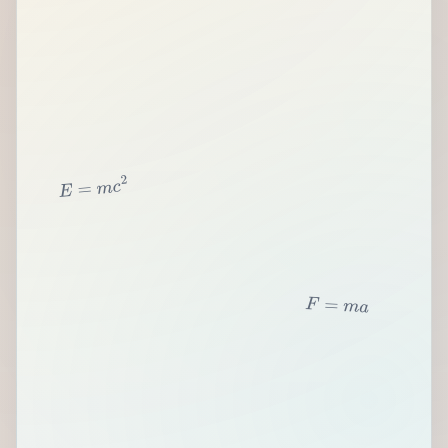
2
c
m
=
E
F
=
m
a