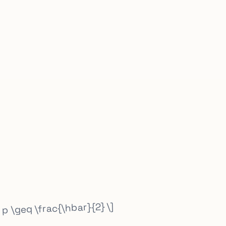
a p \geq \frac{\hbar}{2} \]