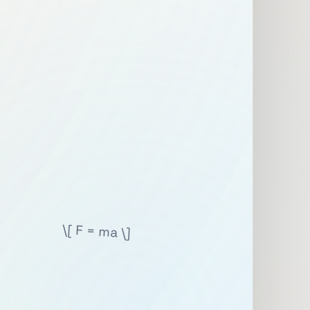
\[ F = ma \]