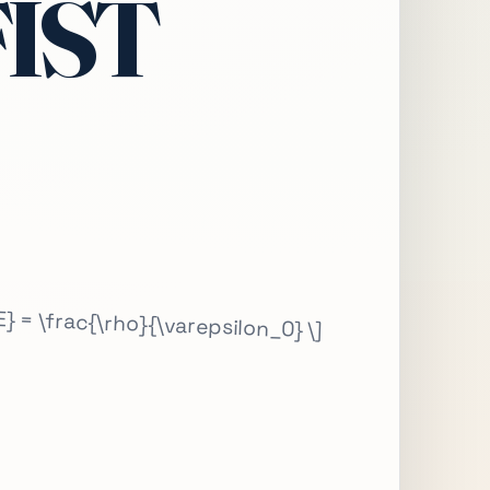
FIST
} = \frac{\rho}{\varepsilon_0} \]