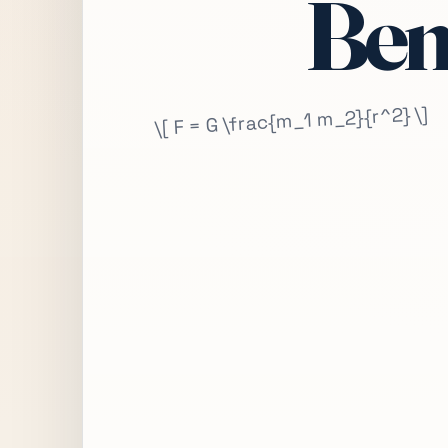
Bem
\[ F = G \frac{m_1 m_2}{r^2} \]