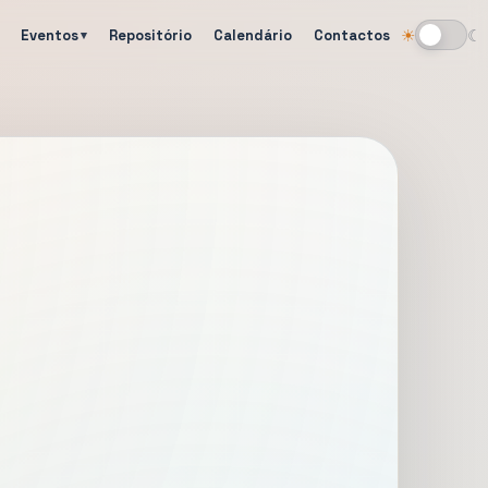
Eventos
Repositório
Calendário
Contactos
☀
☾
Alternar tema