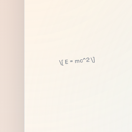
\[ E = mc^2 \]