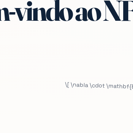
-vindo ao N
\[ \nabla \cdot \mathbf{E