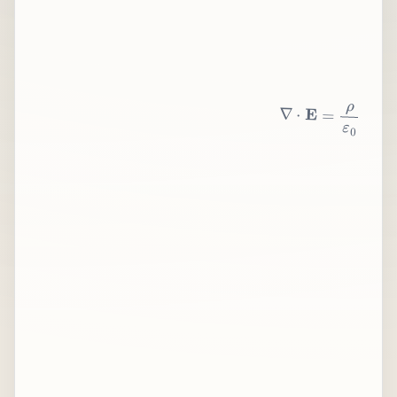
∇
⋅
E
=
ρ
ε
0