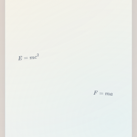
2
c
m
=
E
F
=
m
a