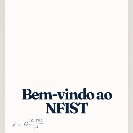
Bem-vindo ao
NFIST
2
r
2
m
1
m
G
=
F