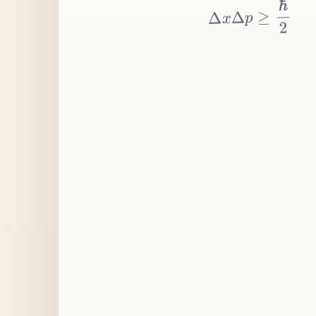
≥
p
Δ
x
Δ