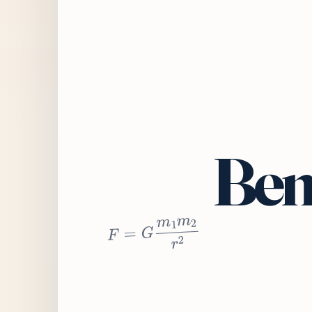
Bem
2
r
2
m
1
m
G
=
F