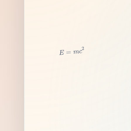
2
c
m
=
E