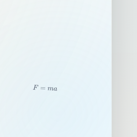
F
=
m
a