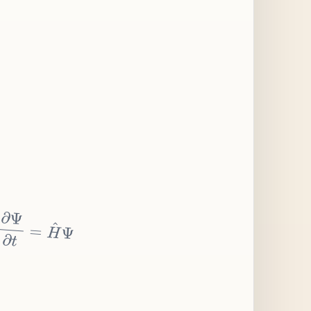
∂
Ψ
∂
t
=
H
^
Ψ