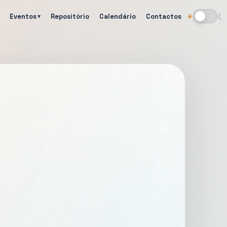
Eventos
Repositório
Calendário
Contactos
☀
☾
Alternar tema