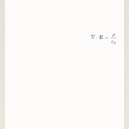
∇
⋅
E
=
ρ
ε
0