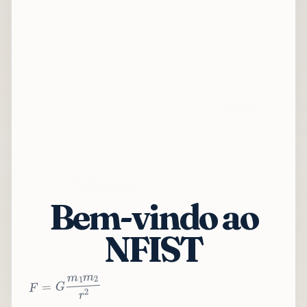
Bem-vindo ao
NFIST
2
r
2
m
1
m
G
=
F