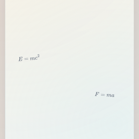
2
c
m
=
E
F
=
m
a