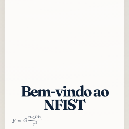
Bem-vindo ao
NFIST
2
r
2
m
1
m
G
=
F