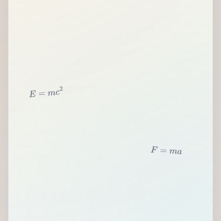
2
c
m
=
E
F
=
m
a