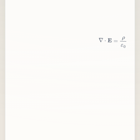
∇
⋅
E
=
ρ
ε
0