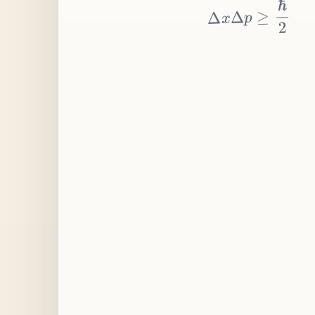
≥
p
Δ
x
Δ