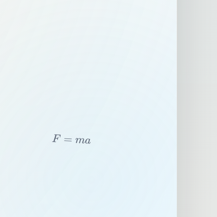
F
=
m
a