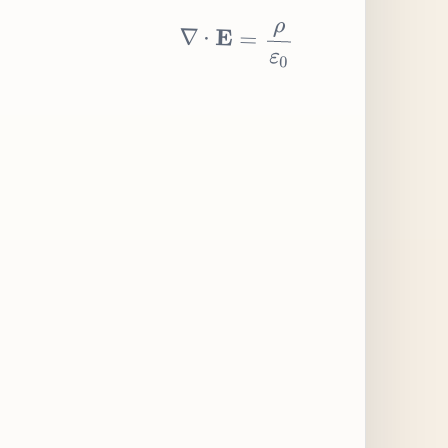
∇
⋅
E
=
ρ
ε
0