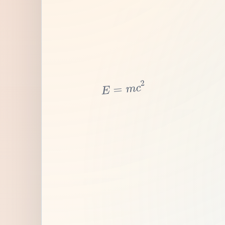
2
c
m
=
E