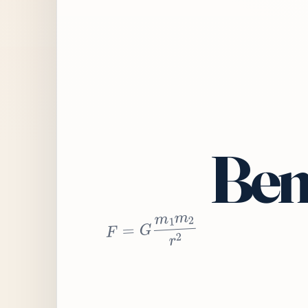
Bem
2
r
2
m
1
m
G
=
F