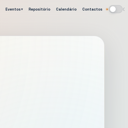
Eventos
Repositório
Calendário
Contactos
☀
☾
Alternar tema