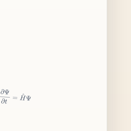
∂
Ψ
∂
t
=
H
^
Ψ