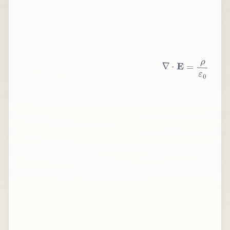
∇
⋅
E
=
ρ
ε
0