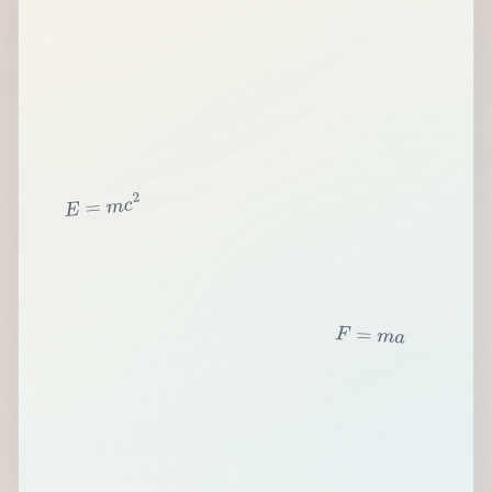
2
c
m
=
E
F
=
m
a