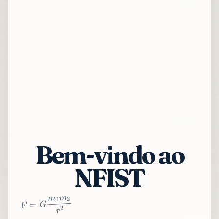
Bem-vindo ao
NFIST
2
r
2
m
1
m
G
=
F