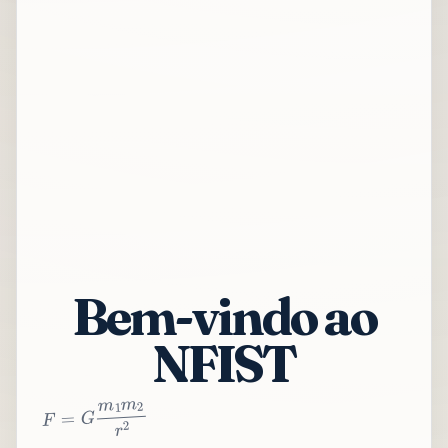
Bem-vindo ao
NFIST
2
r
2
m
1
m
G
=
F