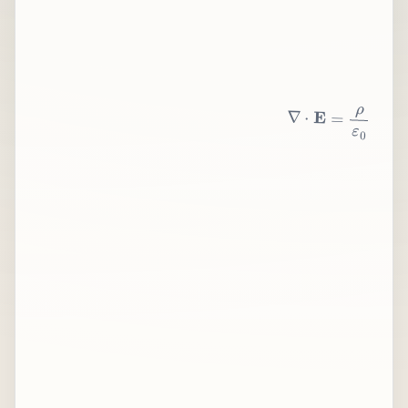
∇
⋅
E
=
ρ
ε
0