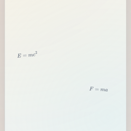
2
c
m
=
E
F
=
m
a