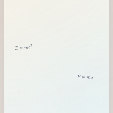
2
c
m
=
E
F
=
m
a