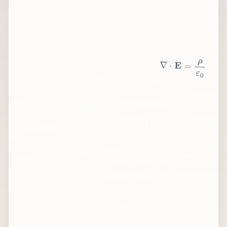
∇
⋅
E
=
ρ
ε
0