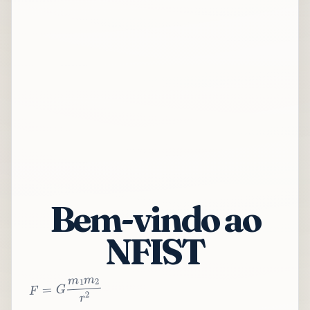
Bem-vindo ao
NFIST
2
r
2
m
1
m
G
=
F