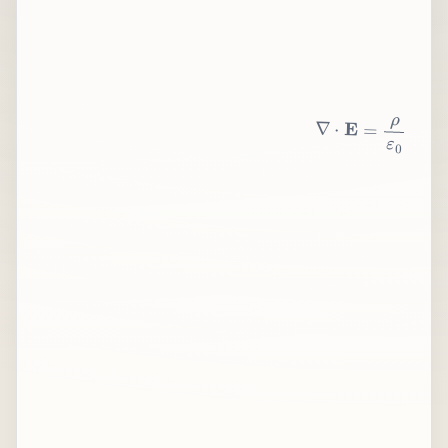
∇
⋅
E
=
ρ
ε
0