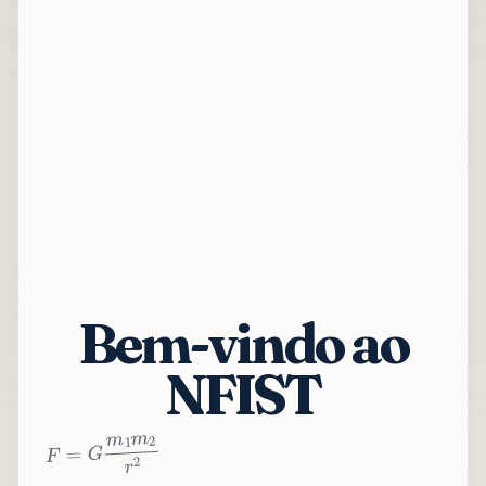
Bem-vindo ao
NFIST
2
r
2
m
1
m
G
=
F