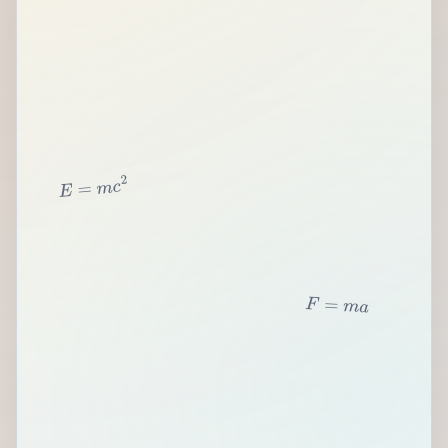
2
c
m
=
E
F
=
m
a