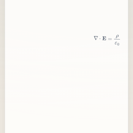
∇
⋅
E
=
ρ
ε
0