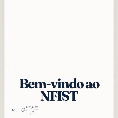
Bem-vindo ao
NFIST
2
r
2
m
1
m
G
=
F