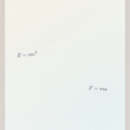
2
c
m
=
E
F
=
m
a