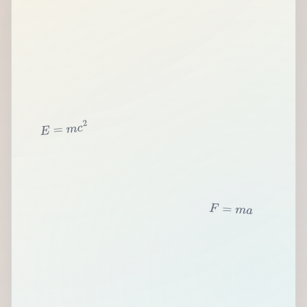
2
c
m
=
E
F
=
m
a