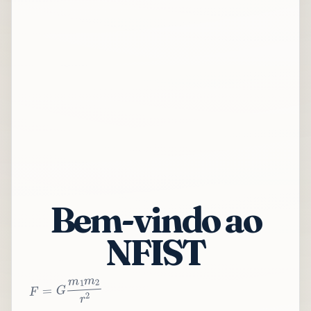
Bem-vindo ao
NFIST
2
r
2
m
1
m
G
=
F