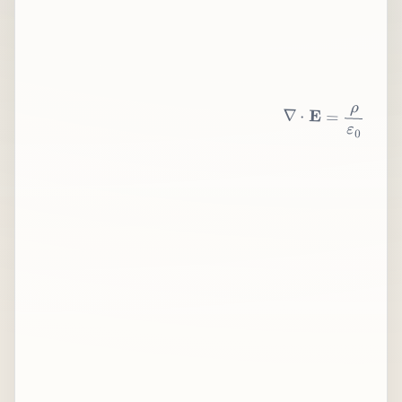
∇
⋅
E
=
ρ
ε
0