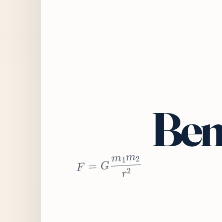
Bem
2
r
2
m
1
m
G
=
F