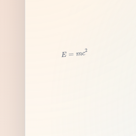
2
c
m
=
E