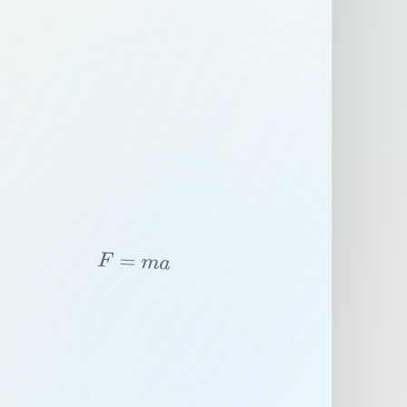
F
=
m
a