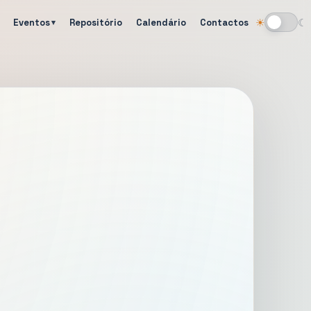
Eventos
Repositório
Calendário
Contactos
☀
☾
Alternar tema