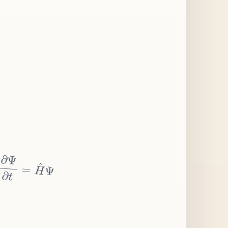
∂
Ψ
∂
t
=
H
^
Ψ