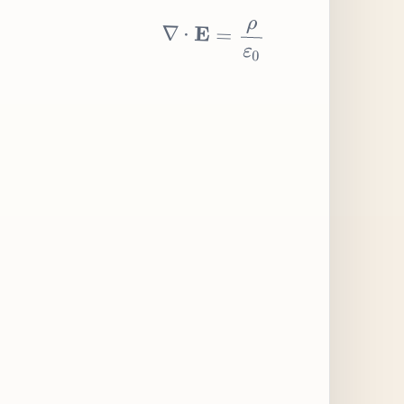
∇
⋅
E
=
ρ
ε
0