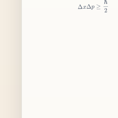
≥
p
Δ
x
Δ