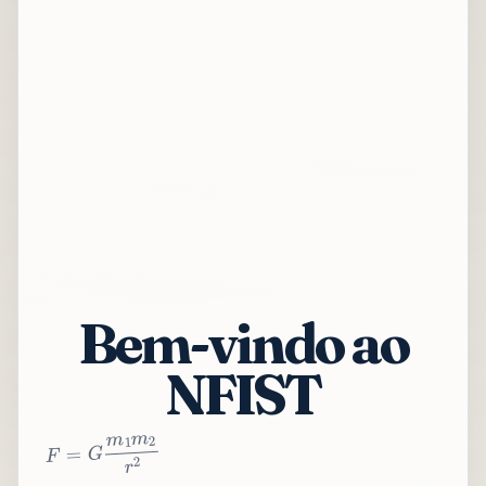
Bem-vindo ao
NFIST
2
r
2
m
1
m
G
=
F