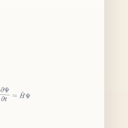
∂
Ψ
∂
t
=
H
^
Ψ