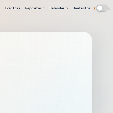
Eventos
Repositório
Calendário
Contactos
☀
☾
Alternar tema