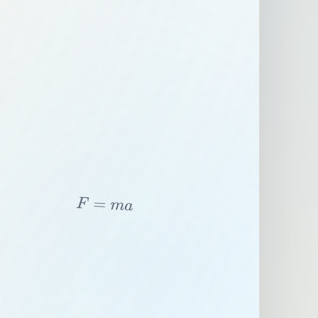
F
=
m
a