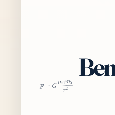
Bem
2
r
2
m
1
m
G
=
F