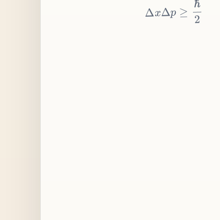
≥
p
Δ
x
Δ