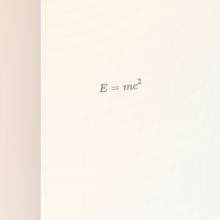
2
c
m
=
E