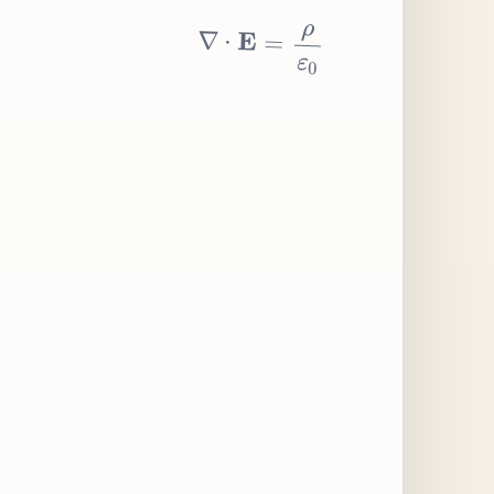
∇
⋅
E
=
ρ
ε
0