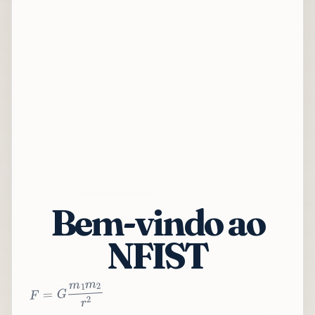
Bem-vindo ao
NFIST
2
r
2
m
1
m
G
=
F