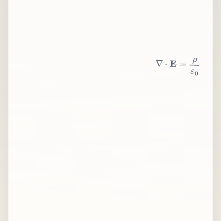
∇
⋅
E
=
ρ
ε
0