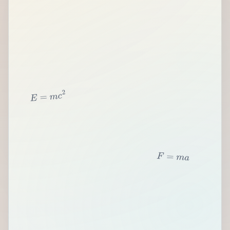
2
c
m
=
E
F
=
m
a