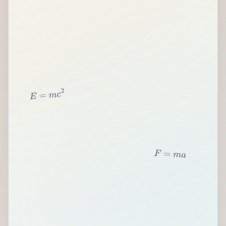
2
c
m
=
E
F
=
m
a