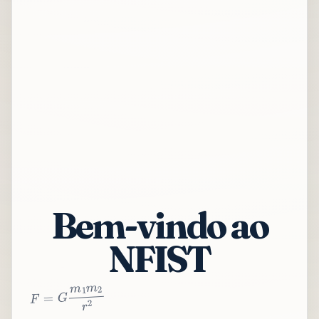
Bem-vindo ao
NFIST
2
r
2
m
1
m
G
=
F