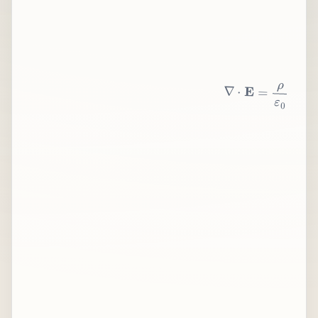
∇
⋅
E
=
ρ
ε
0