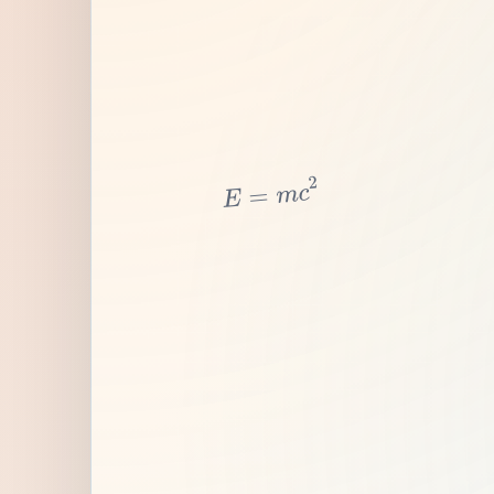
2
c
m
=
E