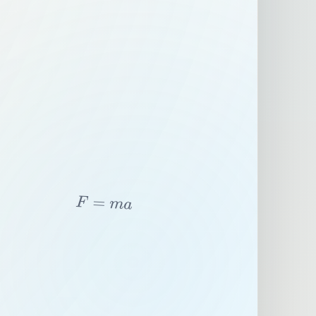
F
=
m
a