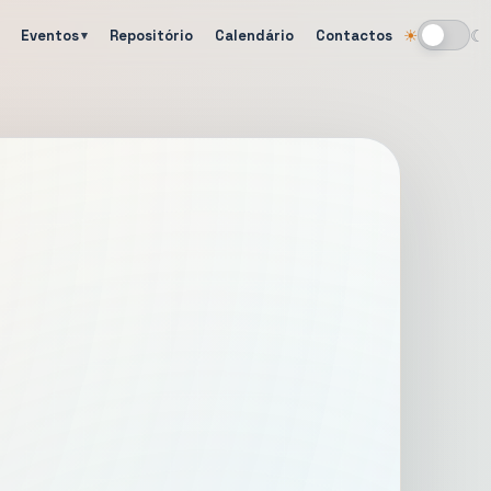
Eventos
Repositório
Calendário
Contactos
☀
☾
Alternar tema