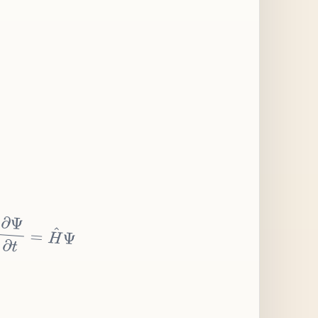
∂
Ψ
∂
t
=
H
^
Ψ