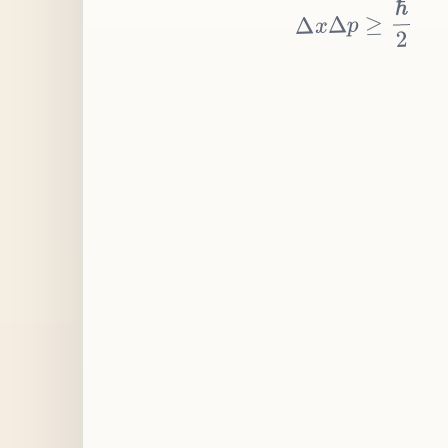
≥
p
Δ
x
Δ