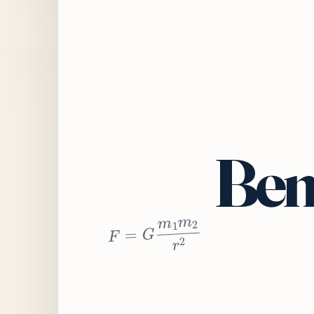
Bem
2
r
2
m
1
m
G
=
F