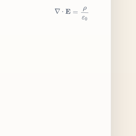
∇
⋅
E
=
ρ
ε
0