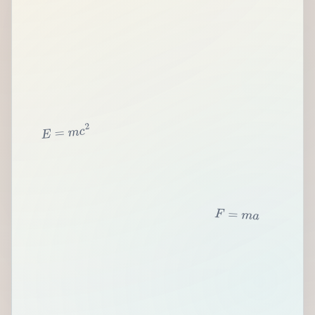
2
c
m
=
E
F
=
m
a