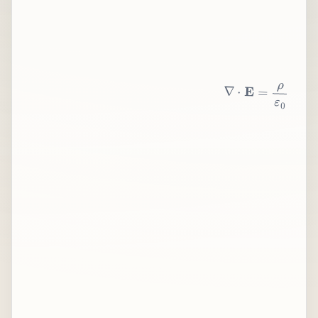
∇
⋅
E
=
ρ
ε
0