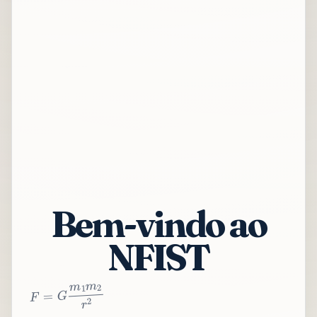
Bem-vindo ao
NFIST
2
r
2
m
1
m
G
=
F