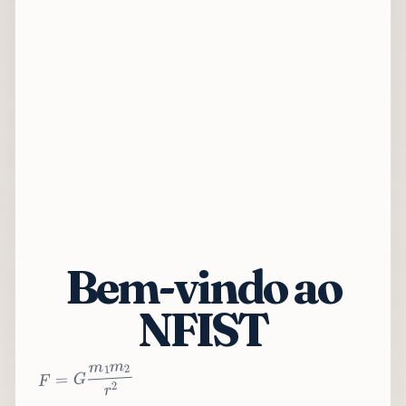
Bem-vindo ao
NFIST
2
r
2
m
1
m
G
=
F