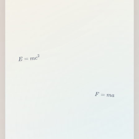
2
c
m
=
E
F
=
m
a