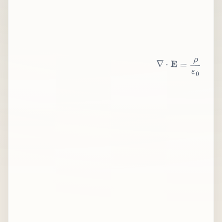
∇
⋅
E
=
ρ
ε
0