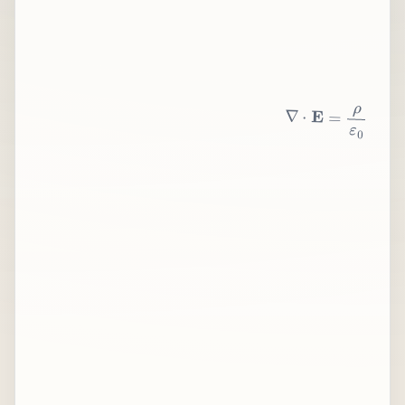
∇
⋅
E
=
ρ
ε
0