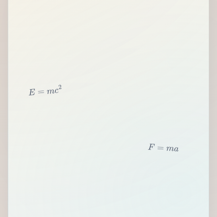
2
c
m
=
E
F
=
m
a