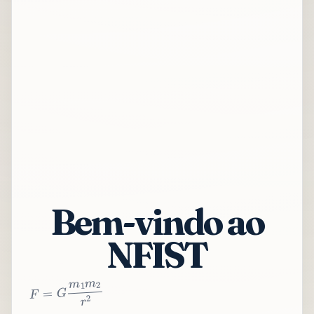
Bem-vindo ao
NFIST
2
r
2
m
1
m
G
=
F