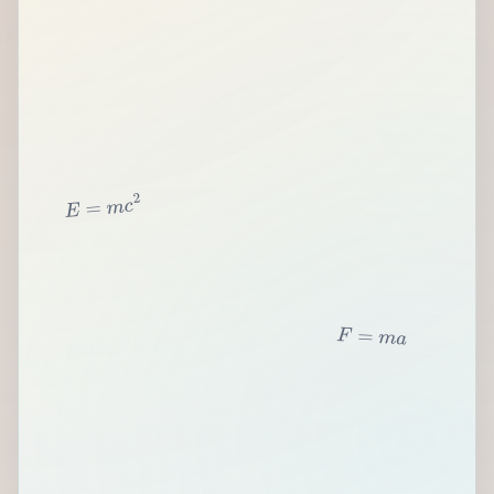
2
c
m
=
E
F
=
m
a