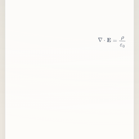
∇
⋅
E
=
ρ
ε
0