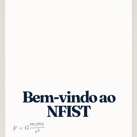
Bem-vindo ao
NFIST
2
r
2
m
1
m
G
=
F