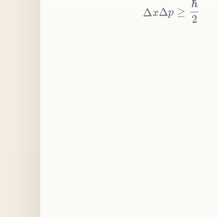
≥
p
Δ
x
Δ