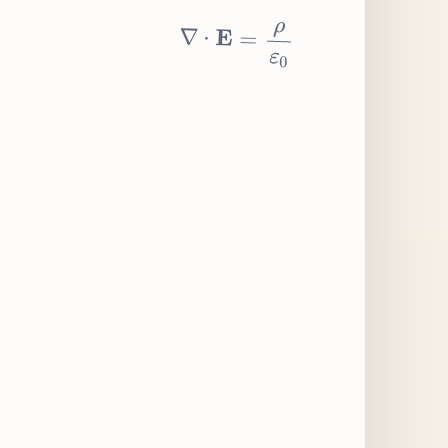
∇
⋅
E
=
ρ
ε
0