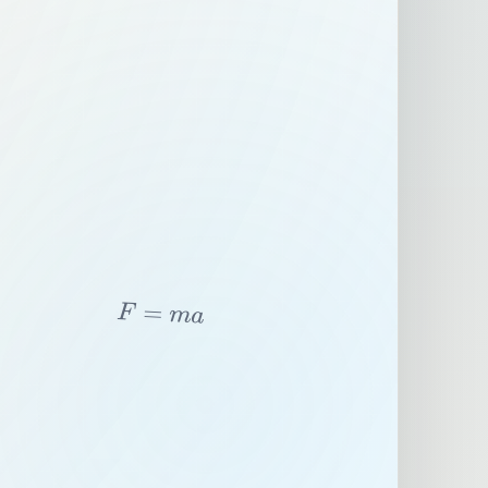
F
=
m
a