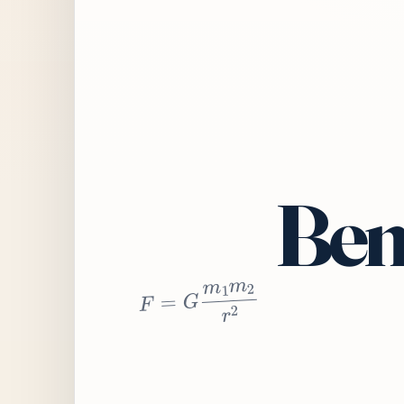
Bem
2
r
2
m
1
m
G
=
F