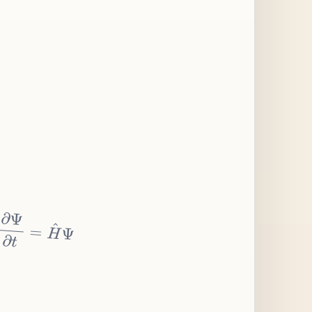
∂
Ψ
∂
t
=
H
^
Ψ