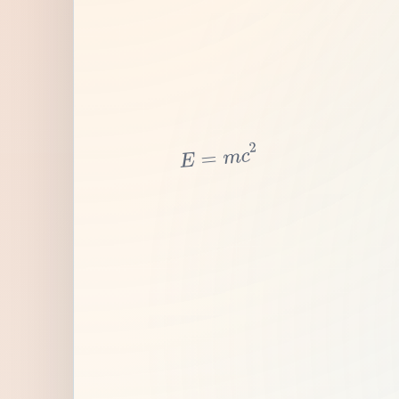
2
c
m
=
E