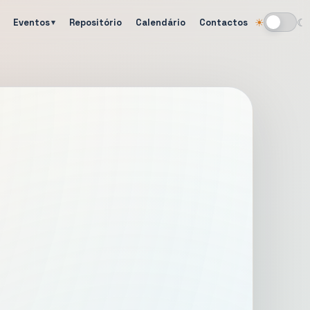
Eventos
Repositório
Calendário
Contactos
☀
☾
Alternar tema