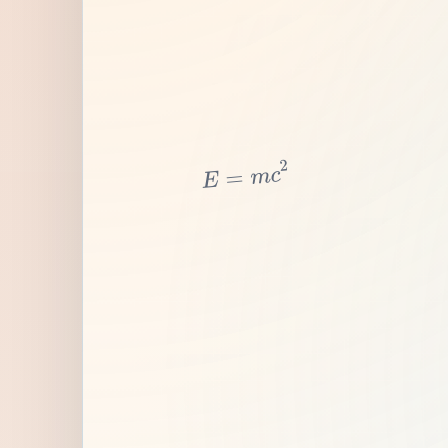
2
c
m
=
E