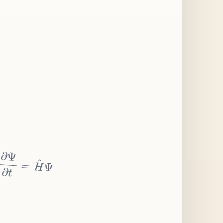
∂
Ψ
∂
t
=
H
^
Ψ