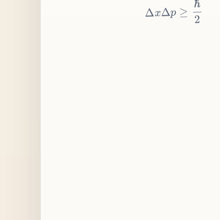
≥
p
Δ
x
Δ