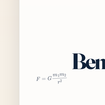
Bem
2
r
2
m
1
m
G
=
F