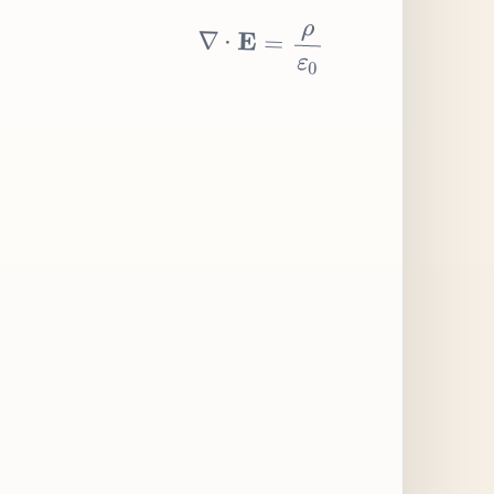
∇
⋅
E
=
ρ
ε
0