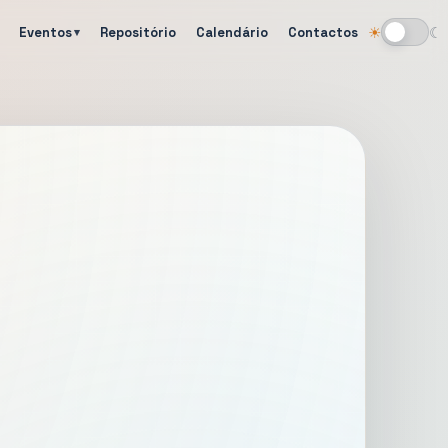
Eventos
Repositório
Calendário
Contactos
☀
☾
Alternar tema