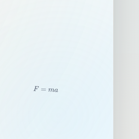
F
=
m
a