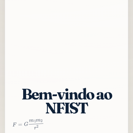
Bem-vindo ao
NFIST
2
r
2
m
1
m
G
=
F