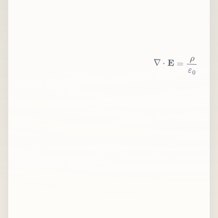
∇
⋅
E
=
ρ
ε
0