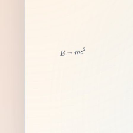
2
c
m
=
E