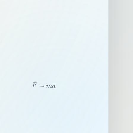
F
=
m
a