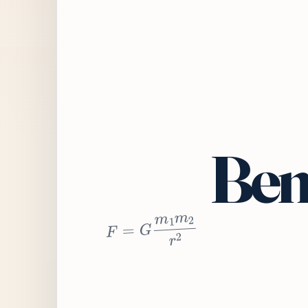
Bem
2
r
2
m
1
m
G
=
F