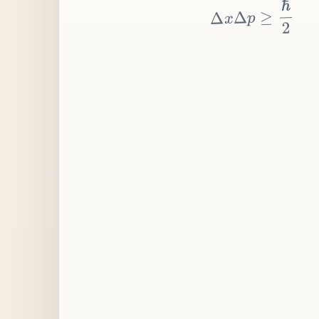
≥
p
Δ
x
Δ