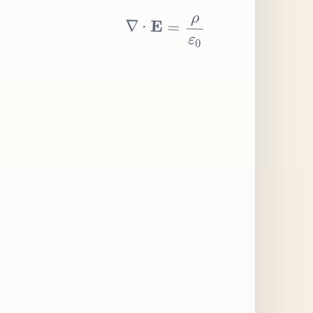
∇
⋅
E
=
ρ
ε
0