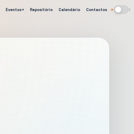
Eventos
Repositório
Calendário
Contactos
☀
☾
Alternar tema