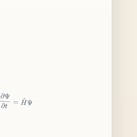
∂
Ψ
∂
t
=
H
^
Ψ