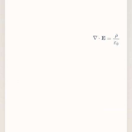
∇
⋅
E
=
ρ
ε
0