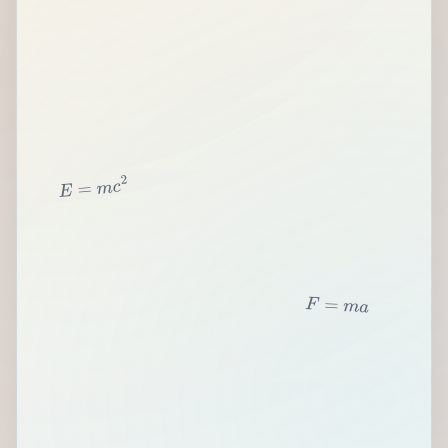
2
c
m
=
E
F
=
m
a