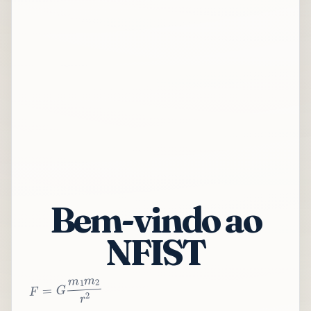
Bem-vindo ao
NFIST
2
r
2
m
1
m
G
=
F