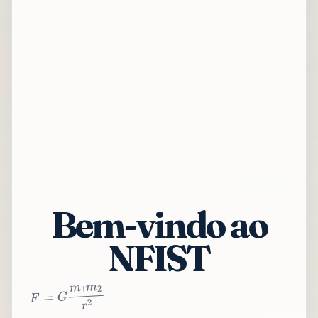
Bem-vindo ao
NFIST
2
r
2
m
1
m
G
=
F