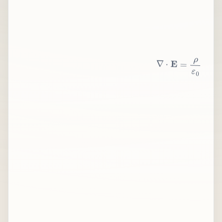
∇
⋅
E
=
ρ
ε
0