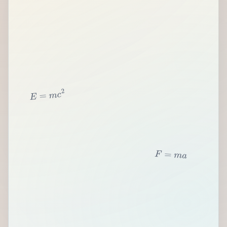
2
c
m
=
E
F
=
m
a