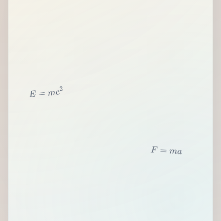
2
c
m
=
E
F
=
m
a