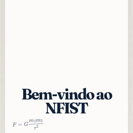
Bem-vindo ao
NFIST
2
r
2
m
1
m
G
=
F