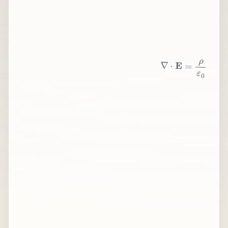
∇
⋅
E
=
ρ
ε
0