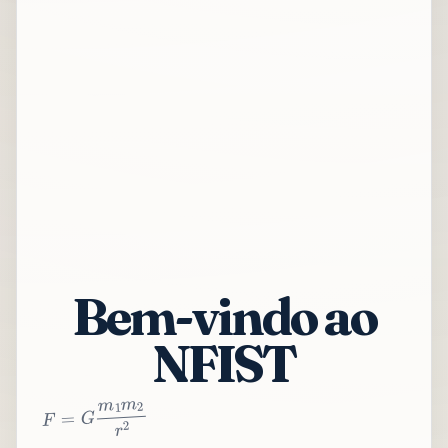
Bem-vindo ao
NFIST
2
r
2
m
1
m
G
=
F