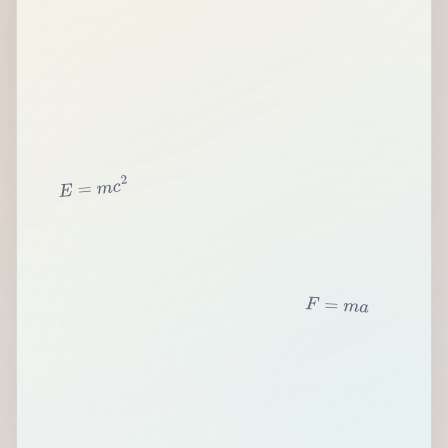
2
c
m
=
E
F
=
m
a