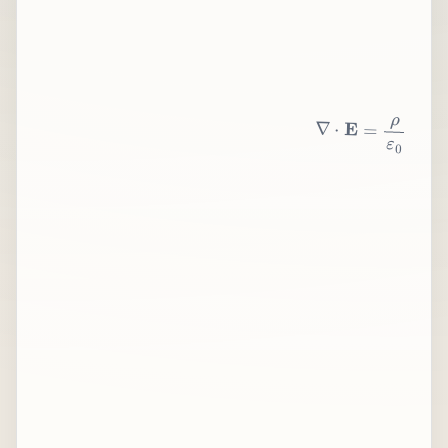
∇
⋅
E
=
ρ
ε
0