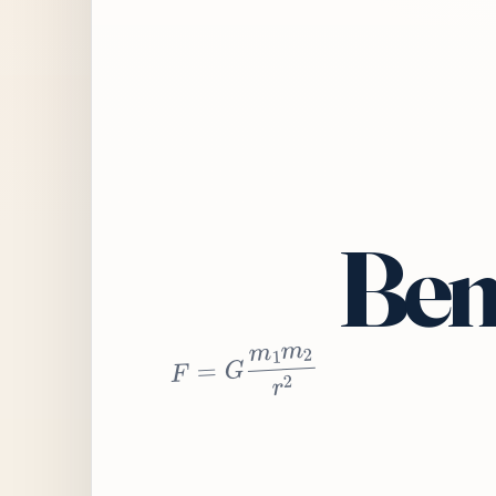
Bem
2
r
2
m
1
m
G
=
F