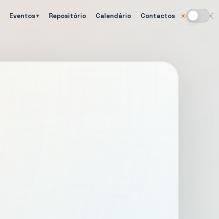
Eventos
Repositório
Calendário
Contactos
☀
☾
Alternar tema