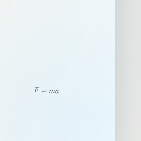
F
=
m
a