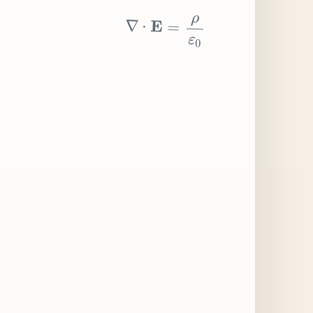
∇
⋅
E
=
ρ
ε
0