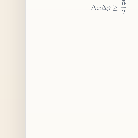
≥
p
Δ
x
Δ