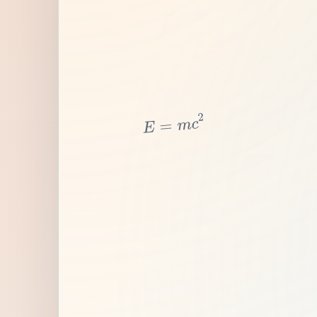
2
c
m
=
E