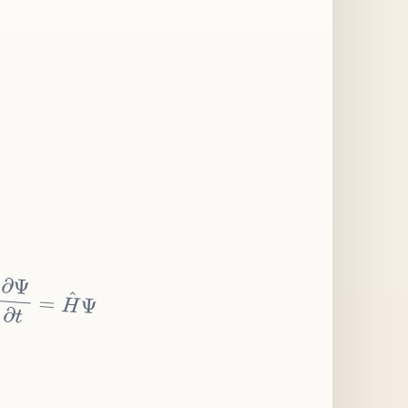
∂
Ψ
∂
t
=
H
^
Ψ