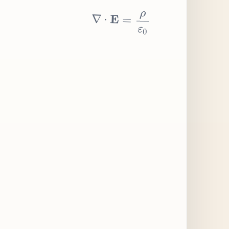
∇
⋅
E
=
ρ
ε
0