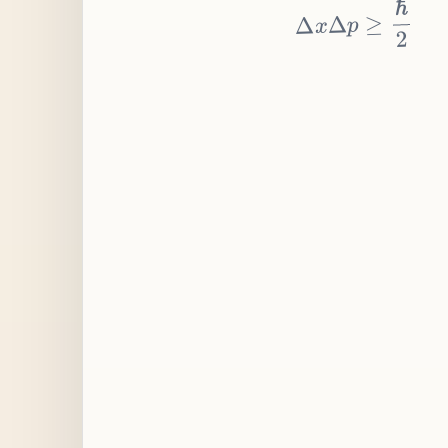
≥
p
Δ
x
Δ