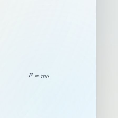
F
=
m
a