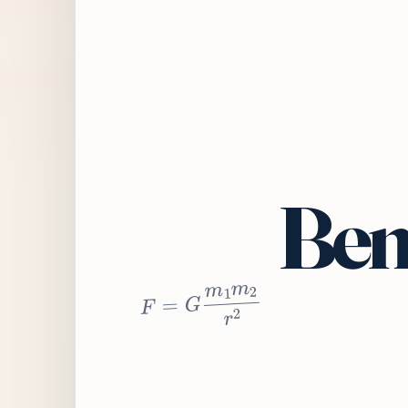
Bem
2
r
2
m
1
m
G
=
F