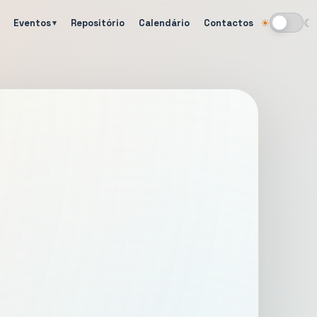
Eventos
Repositório
Calendário
Contactos
☀
☾
Alternar tema