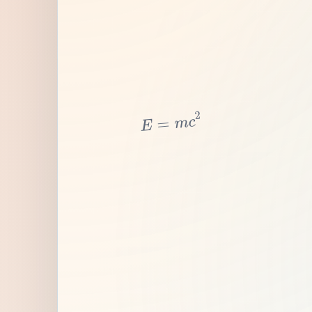
2
c
m
=
E