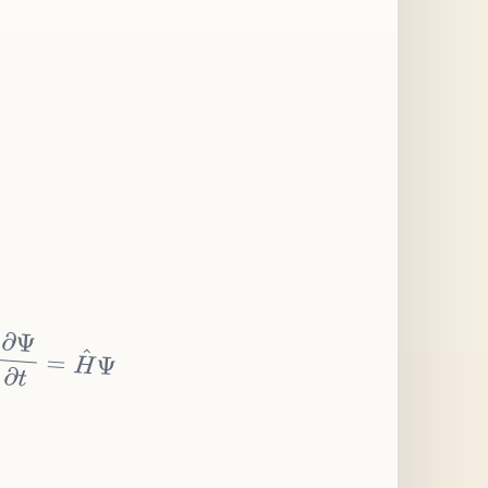
∂
Ψ
∂
t
=
H
^
Ψ