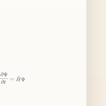
∂
Ψ
∂
t
=
H
^
Ψ