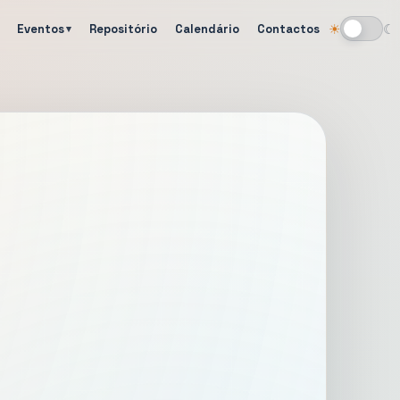
Eventos
Repositório
Calendário
Contactos
☀
☾
Alternar tema