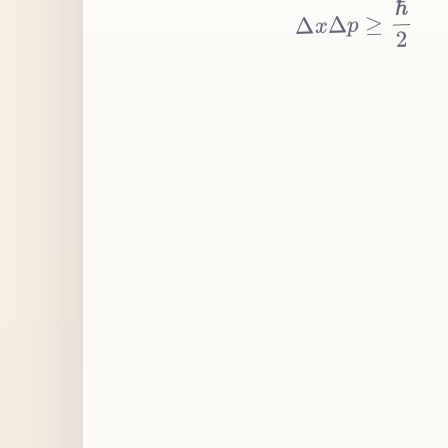
≥
p
Δ
x
Δ