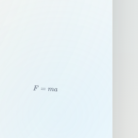
F
=
m
a