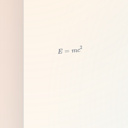
2
c
m
=
E