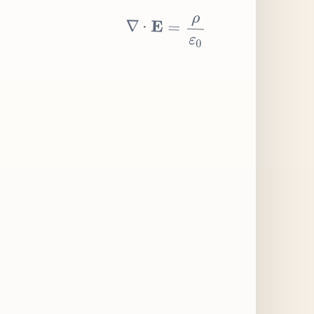
∇
⋅
E
=
ρ
ε
0