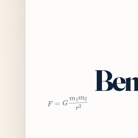
Bem
2
r
2
m
1
m
G
=
F