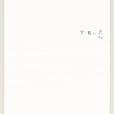
∇
⋅
E
=
ρ
ε
0