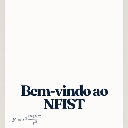
Bem-vindo ao
NFIST
2
r
2
m
1
m
G
=
F