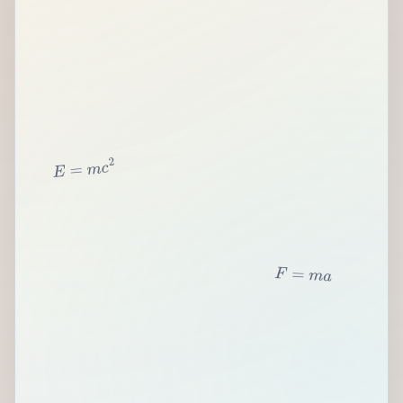
2
c
m
=
E
F
=
m
a