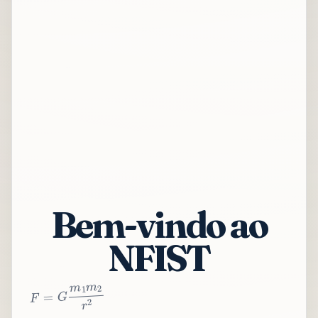
Bem-vindo ao
NFIST
2
r
2
m
1
m
G
=
F