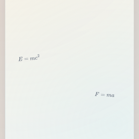
2
c
m
=
E
F
=
m
a