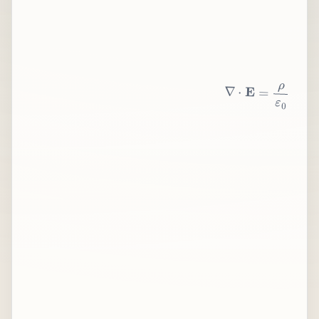
∇
⋅
E
=
ρ
ε
0