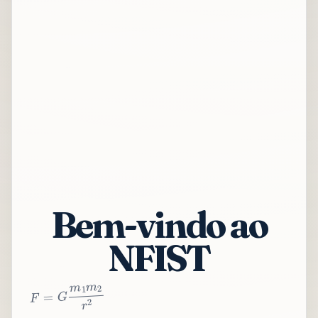
Bem-vindo ao
NFIST
2
r
2
m
1
m
G
=
F