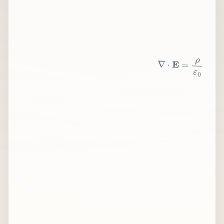
∇
⋅
E
=
ρ
ε
0