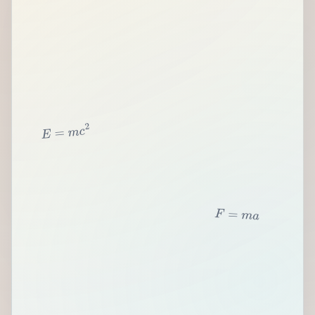
2
c
m
=
E
F
=
m
a