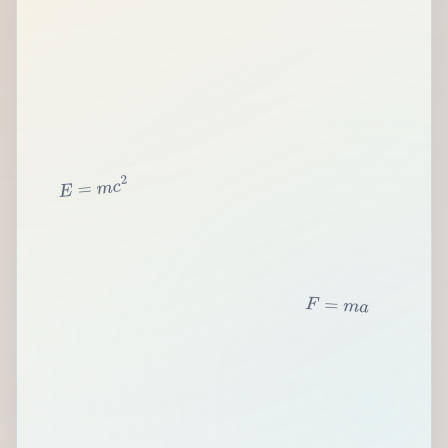
2
c
m
=
E
F
=
m
a