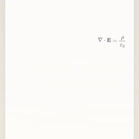
∇
⋅
E
=
ρ
ε
0