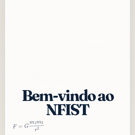
Bem-vindo ao
NFIST
2
r
2
m
1
m
G
=
F