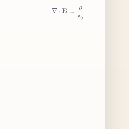
∇
⋅
E
=
ρ
ε
0