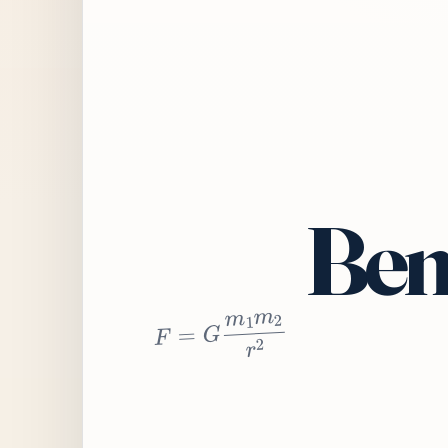
Bem
2
r
2
m
1
m
G
=
F