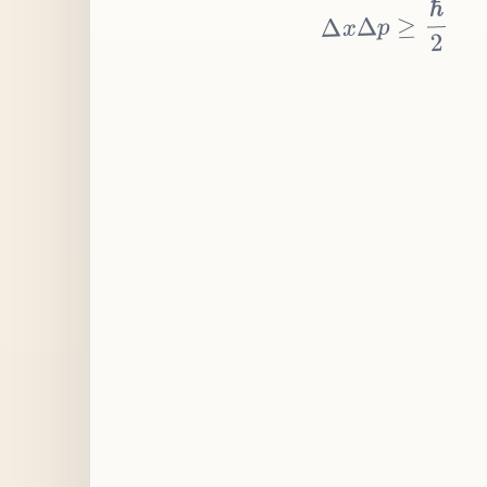
≥
p
Δ
x
Δ