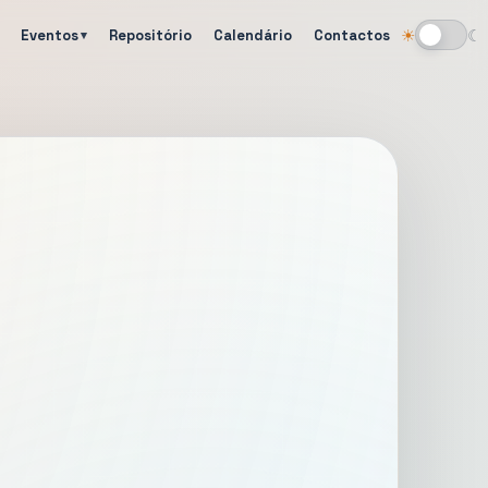
Eventos
Repositório
Calendário
Contactos
☀
☾
Alternar tema