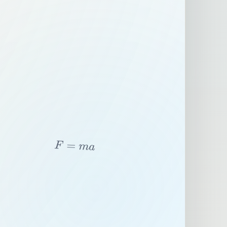
F
=
m
a