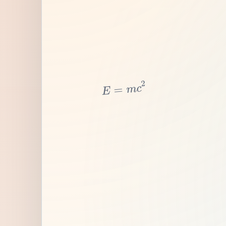
2
c
m
=
E