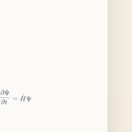
∂
Ψ
∂
t
=
H
^
Ψ