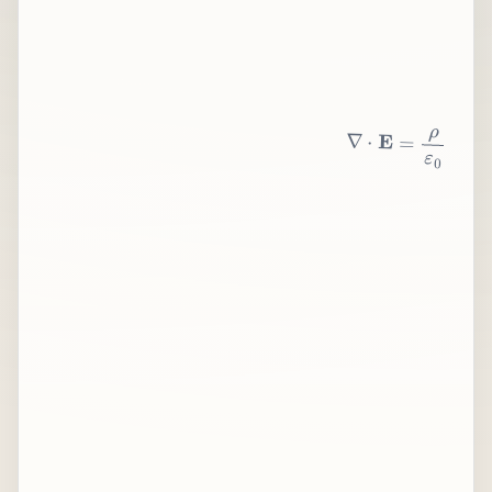
∇
⋅
E
=
ρ
ε
0