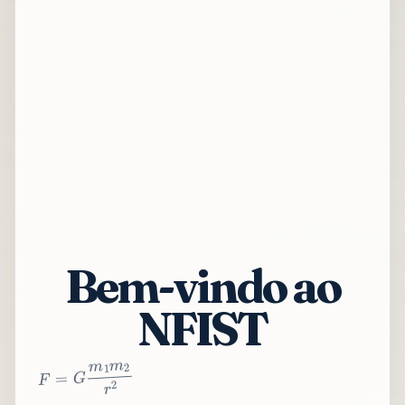
Bem-vindo ao
NFIST
2
r
2
m
1
m
G
=
F