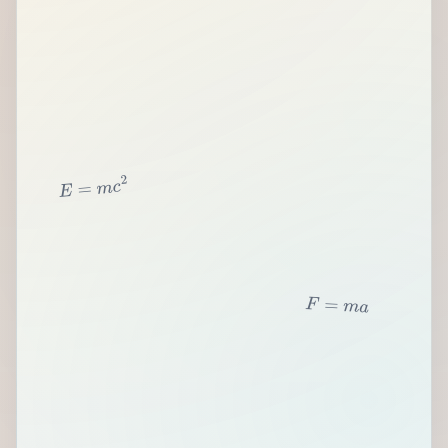
2
c
m
=
E
F
=
m
a