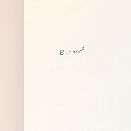
2
c
m
=
E