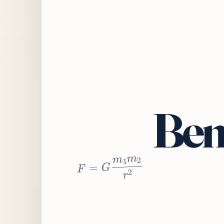
Bem
2
r
2
m
1
m
G
=
F