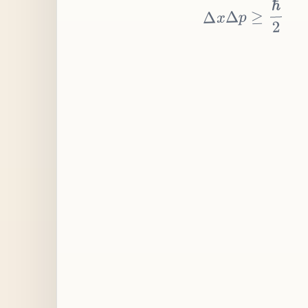
≥
p
Δ
x
Δ