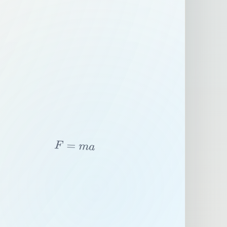
F
=
m
a