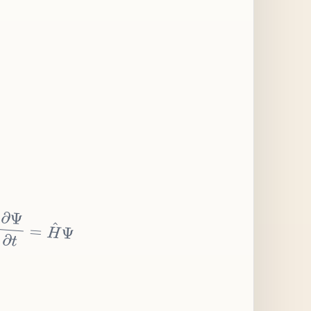
∂
Ψ
∂
t
=
H
^
Ψ