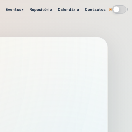
Eventos
Repositório
Calendário
Contactos
☀
☾
Alternar tema