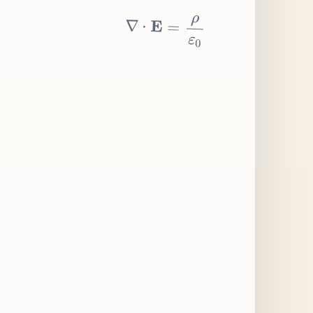
∇
⋅
E
=
ρ
ε
0