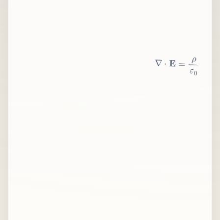
∇
⋅
E
=
ρ
ε
0