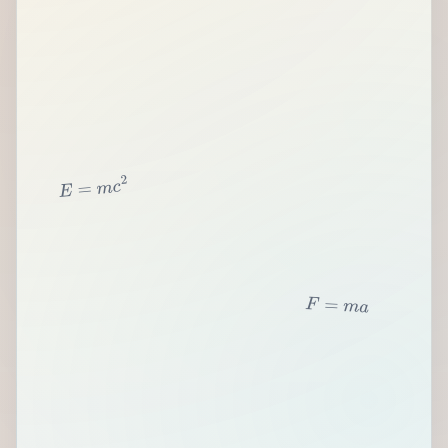
2
c
m
=
E
F
=
m
a