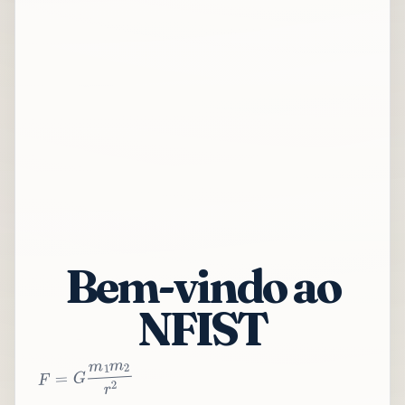
Bem-vindo ao
NFIST
2
r
2
m
1
m
G
=
F