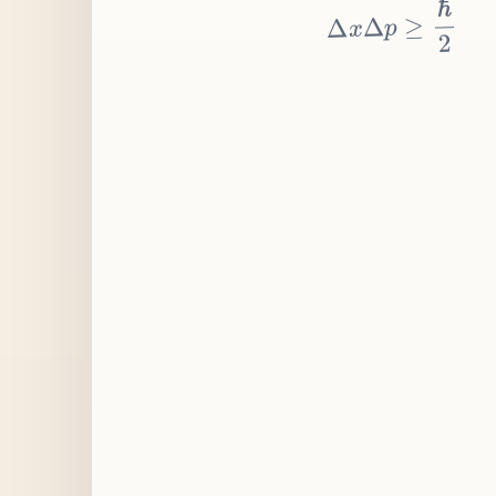
≥
p
Δ
x
Δ