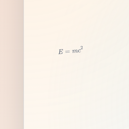
2
c
m
=
E