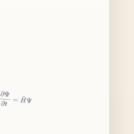
∂
Ψ
∂
t
=
H
^
Ψ