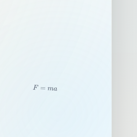
F
=
m
a