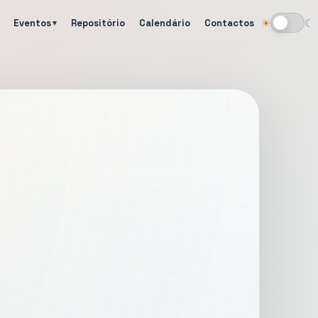
Eventos
Repositório
Calendário
Contactos
☀
☾
Alternar tema