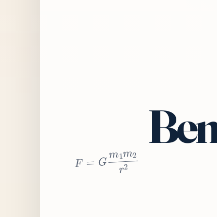
Bem
2
r
2
m
1
m
G
=
F