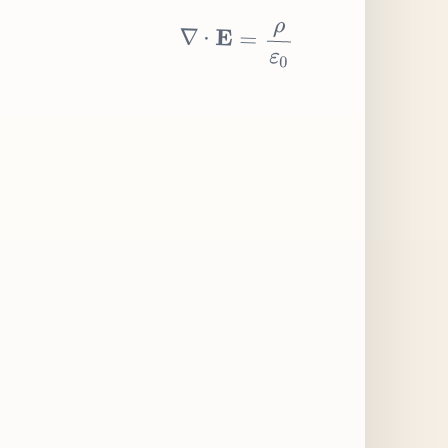
∇
⋅
E
=
ρ
ε
0