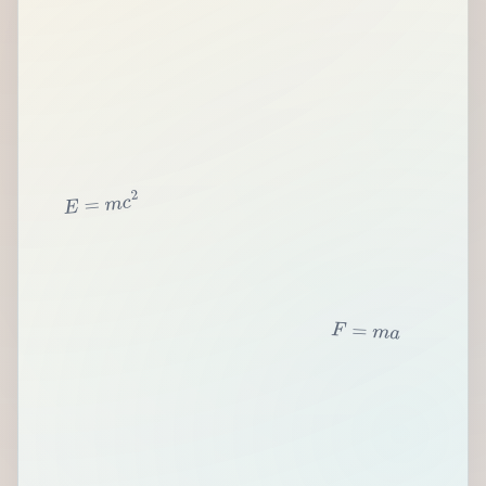
2
c
m
=
E
F
=
m
a