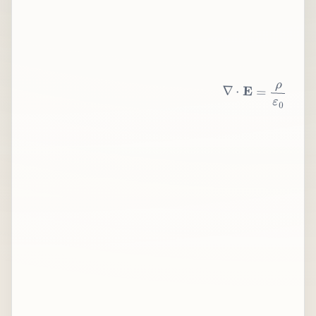
∇
⋅
E
=
ρ
ε
0