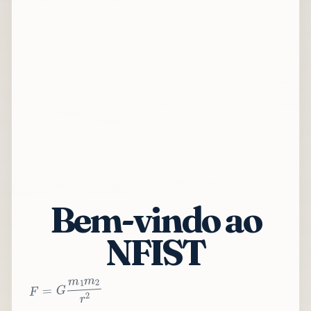
Bem-vindo ao
NFIST
2
r
2
m
1
m
G
=
F