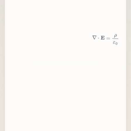
∇
⋅
E
=
ρ
ε
0