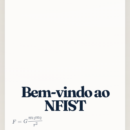
Bem-vindo ao
NFIST
2
r
2
m
1
m
G
=
F