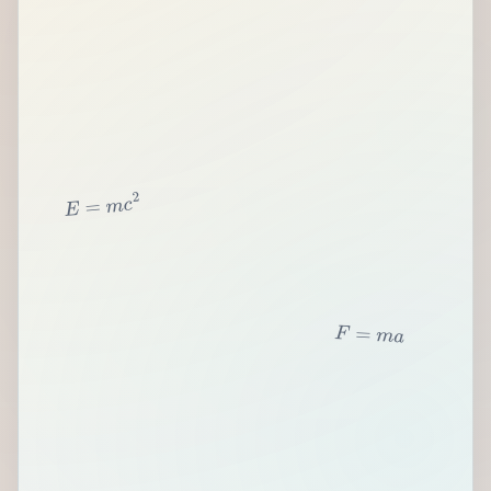
2
c
m
=
E
F
=
m
a