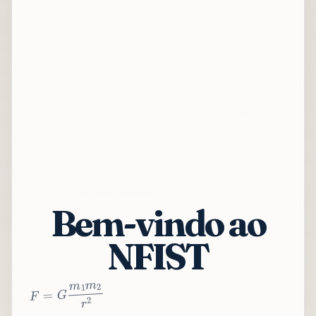
Bem-vindo ao
NFIST
2
r
2
m
1
m
G
=
F