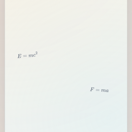
2
c
m
=
E
F
=
m
a