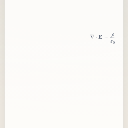
∇
⋅
E
=
ρ
ε
0