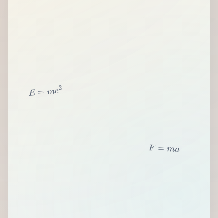
2
c
m
=
E
F
=
m
a