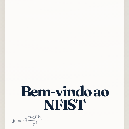
Bem-vindo ao
NFIST
2
r
2
m
1
m
G
=
F