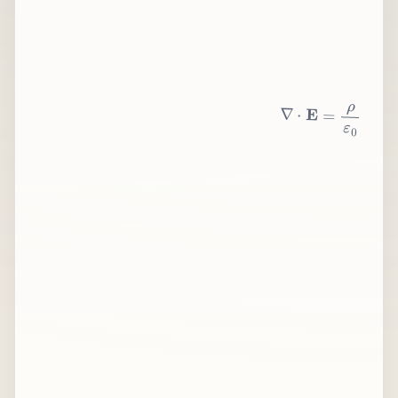
∇
⋅
E
=
ρ
ε
0