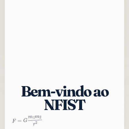
Bem-vindo ao
NFIST
2
r
2
m
1
m
G
=
F