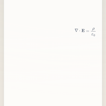
∇
⋅
E
=
ρ
ε
0