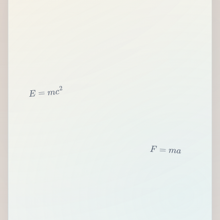
2
c
m
=
E
F
=
m
a