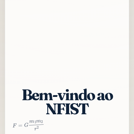
Bem-vindo ao
NFIST
2
r
2
m
1
m
G
=
F