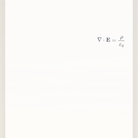
∇
⋅
E
=
ρ
ε
0