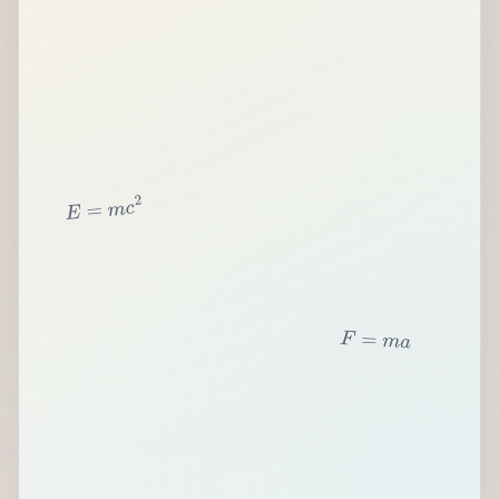
2
c
m
=
E
F
=
m
a